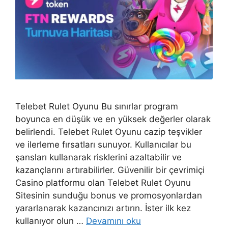
Telebet Rulet Oyunu Bu sınırlar program
boyunca en düşük ve en yüksek değerler olarak
belirlendi. Telebet Rulet Oyunu cazip teşvikler
ve ilerleme fırsatları sunuyor. Kullanıcılar bu
şansları kullanarak risklerini azaltabilir ve
kazançlarını artırabilirler. Güvenilir bir çevrimiçi
Casino platformu olan Telebet Rulet Oyunu
Sitesinin sunduğu bonus ve promosyonlardan
yararlanarak kazancınızı artırın. İster ilk kez
kullanıyor olun …
Devamını oku