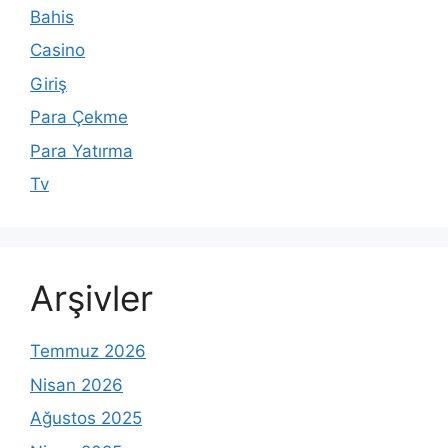
Bahis
Casino
Giriş
Para Çekme
Para Yatırma
Tv
Arşivler
Temmuz 2026
Nisan 2026
Ağustos 2025