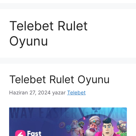
Telebet Rulet
Oyunu
Telebet Rulet Oyunu
Haziran 27, 2024
yazar
Telebet