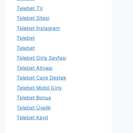
Telebet TV
Telebet Sitesi
Telebet İnstagram
Telebet
Telebet
Telebet Giriş Sayfası
Telebet Altyapı
Telebet Canlı Destek
Telebet Mobil Giriş
Telebet Bonus
Telebet Üyelik
Telebet Kayıt