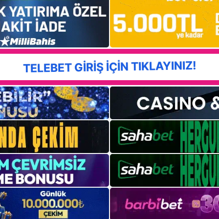
TELEBET GİRİŞ İÇİN TIKLAYINIZ!