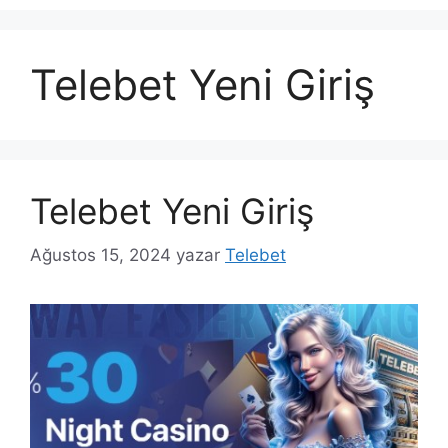
Telebet Yeni Giriş
Telebet Yeni Giriş
Ağustos 15, 2024
yazar
Telebet